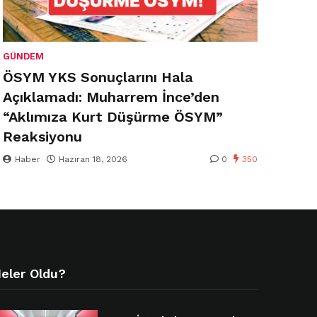
GÜNDEM
ÖSYM YKS Sonuçlarını Hala
Açıklamadı: Muharrem İnce’den
“Aklımıza Kurt Düşürme ÖSYM”
Reaksiyonu
Haber
Haziran 18, 2026
0
350
eler Oldu?