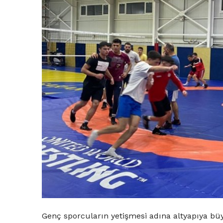
Genç sporcuların yetişmesi adına altyapıya bü