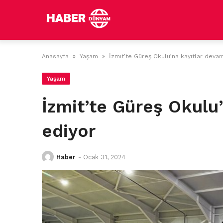
Skip
to
content
Anasayfa
»
Yaşam
»
İzmit’te Güreş Okulu’na kayıtlar deva
Yaşam
İzmit’te Güreş Okulu
ediyor
Haber
-
Ocak 31, 2024