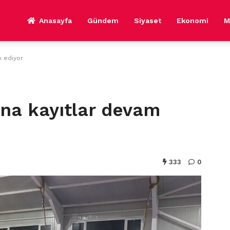
Anasayfa
Gündem
Siyaset
Ekonomi
M
m ediyor
’na kayıtlar devam
333
0