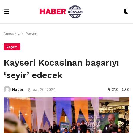
Skip
to
content
Anasayfa
»
Yaşam
Yaşam
Kayseri Kocasinan başarıyı
‘seyir’ edecek
Haber
-
Şubat 20, 2024
313
0