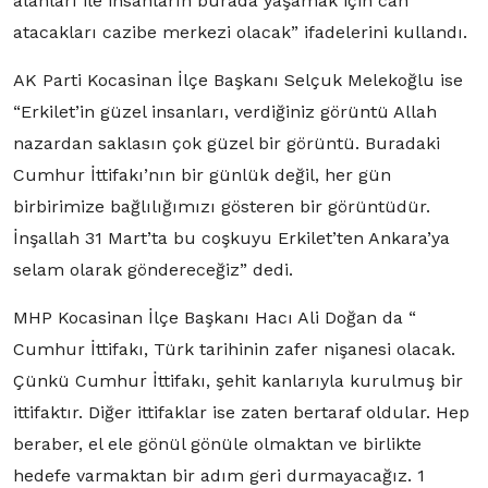
alanları ile insanların burada yaşamak için can
atacakları cazibe merkezi olacak” ifadelerini kullandı.
AK Parti Kocasinan İlçe Başkanı Selçuk Melekoğlu ise
“Erkilet’in güzel insanları, verdiğiniz görüntü Allah
nazardan saklasın çok güzel bir görüntü. Buradaki
Cumhur İttifakı’nın bir günlük değil, her gün
birbirimize bağlılığımızı gösteren bir görüntüdür.
İnşallah 31 Mart’ta bu coşkuyu Erkilet’ten Ankara’ya
selam olarak göndereceğiz” dedi.
MHP Kocasinan İlçe Başkanı Hacı Ali Doğan da “
Cumhur İttifakı, Türk tarihinin zafer nişanesi olacak.
Çünkü Cumhur İttifakı, şehit kanlarıyla kurulmuş bir
ittifaktır. Diğer ittifaklar ise zaten bertaraf oldular. Hep
beraber, el ele gönül gönüle olmaktan ve birlikte
hedefe varmaktan bir adım geri durmayacağız. 1