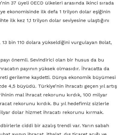
in 37 üyeli OECD ülkeleri arasında ikinci sırada
iye ekonomisinde ilk defa 1 trilyon dolar eşiğinin
ihte ilk kez 1,1 trilyon dolar seviyesine ulaştığını
a 13 bin 110 dolara yükseldiğini vurgulayan Bolat,
payı önemli. Sevindirici olan bir husus da bu
hracatın payının yüksek olmasıdır. İhracatta da
icareti gerileme kaydetti. Dünya ekonomik büyümesi
e 4,5 büyüdü. Türkiye’nin ihracatı geçen yıl artış
ihinin mal ihracat rekorunu kırdık, 100 milyar
acat rekorunu kırdık. Bu yıl hedefimiz sizlerle
ilyar dolar hizmet ihracatı rekorunu kırmak.
birlerle ciddi bir azalış trendi var. Yarın sabah
t ayının ihracat, ithalat, dış ticaret açığı ve