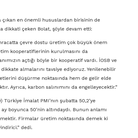
a çıkan en önemli hususlardan birisinin de
dikkati çeken Bolat, şöyle devam etti:
 ihracatta çevre dostu üretim çok büyük önem
etim kooperatiflerinin kurulmasını da
ımızın açtığı böyle bir kooperatif vardı. İOSB ve
 dikkate almalarını tavsiye ediyoruz. Yenilenebilir
iyetlerini düşürme noktasında hem de gelir elde
tır. Ayrıca, karbon salınımını da engelleyecektir.”
O) Türkiye İmalat PMI’nın şubatta 50,2’ye
 8 ay boyunca 50’nin altındaydı. Bunun anlamı
demektir. Firmalar üretim noktasında demek ki
ndirici.” dedi.