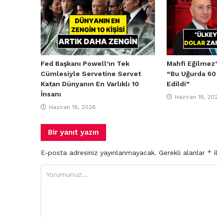
Fed Başkanı Powell’ın Tek
Mahfi Eğilmez’
Cümlesiyle Servetine Servet
“Bu Uğurda 60
Katan Dünyanın En Varlıklı 10
Edildi”
İnsanı
Haziran 18, 20
Haziran 18, 2026
Bir yanıt yazın
E-posta adresiniz yayınlanmayacak.
Gerekli alanlar
*
i