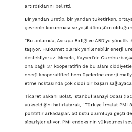
artırdıklarını belirtti.
Bir yandan üretip, bir yandan tüketirken, ortay
çevrenin korunması ve yeşil dönüşüm olduğuna 
“Bu anlamda, Avrupa Birliği ve ABD’ye yönelik
taşıyor. Hükümet olarak yenilenebilir enerji ür
destekliyoruz. Mesela, Kayseri’de Cumhurbaşkan
ona bağlı 37 kooperatifin de bu alanı ciddiyetle
enerji kooperatifleri hem üyelerine enerji mal
etme noktasında çok ciddi bir başarı sağlayacak
Ticaret Bakanı Bolat, İstanbul Sanayi Odası (İS
yükseldiğini hatırlatarak, “Türkiye İmalat PMI
pozitiftir arkadaşlar. 50 üstü olumluya geçti 
siparişler alıyor. PMI endeksinin yükselmesi sevi