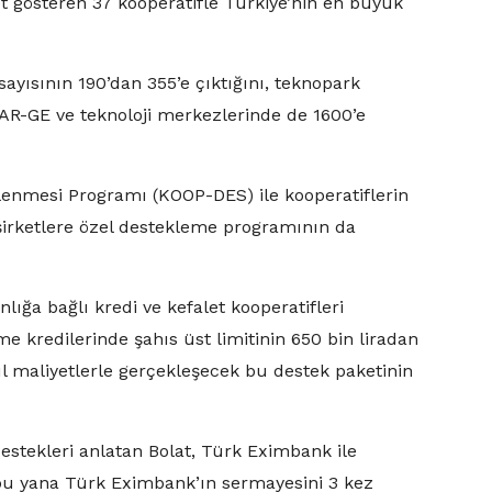
yet gösteren 37 kooperatifle Türkiye’nin en büyük
sayısının 190’dan 355’e çıktığını, teknopark
n AR-GE ve teknoloji merkezlerinde de 1600’e
klenmesi Programı (KOOP-DES) ile kooperatiflerin
 şirketlere özel destekleme programının da
nlığa bağlı kredi ve kefalet kooperatifleri
me kredilerinde şahıs üst limitinin 650 bin liradan
kul maliyetlerle gerçekleşecek bu destek paketinin
destekleri anlatan Bolat, Türk Eximbank ile
n bu yana Türk Eximbank’ın sermayesini 3 kez