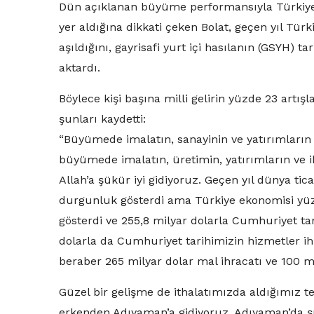
Dün açıklanan büyüme performansıyla Türkiye’n
yer aldığına dikkati çeken Bolat, geçen yıl Türk
aşıldığını, gayrisafi yurt içi hasılanın (GSYH) tar
aktardı.
Böylece kişi başına milli gelirin yüzde 23 artışl
şunları kaydetti:
“Büyümede imalatın, sanayinin ve yatırımların 
büyümede imalatın, üretimin, yatırımların ve i
Allah’a şükür iyi gidiyoruz. Geçen yıl dünya t
durgunluk gösterdi ama Türkiye ekonomisi yüzd
gösterdi ve 255,8 milyar dolarla Cumhuriyet tar
dolarla da Cumhuriyet tarihimizin hizmetler ihr
beraber 265 milyar dolar mal ihracatı ve 100 m
Güzel bir gelişme de ithalatımızda aldığımız ted
erkenden Adıyaman’a gidiyoruz. Adıyaman’da şuba