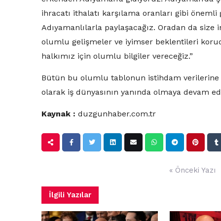
ihracatı ithalatı karşılama oranları gibi öneml
Adıyamanlılarla paylaşacağız. Oradan da size i
olumlu gelişmeler ve iyimser beklentileri ko
halkımız için olumlu bilgiler vereceğiz.”
Bütün bu olumlu tablonun istihdam verilerine 
olarak iş dünyasının yanında olmaya devam edec
Kaynak :
duzgunhaber.com.tr
Yazı
« Önceki Yazı
gezinmesi
İlgili Yazılar