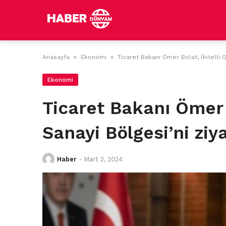
Skip
to
content
Anasayfa
»
Ekonomi
»
Ticaret Bakanı Ömer Bolat, İkitelli O
Ekonomi
Ticaret Bakanı Ömer B
Sanayi Bölgesi’ni ziya
Haber
-
Mart 2, 2024