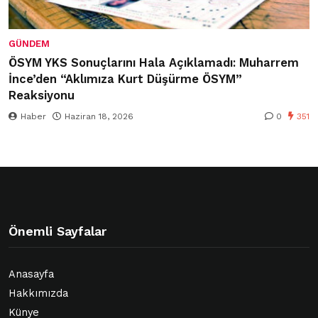
GÜNDEM
ÖSYM YKS Sonuçlarını Hala Açıklamadı: Muharrem
İnce’den “Aklımıza Kurt Düşürme ÖSYM”
Reaksiyonu
Haber
Haziran 18, 2026
0
351
Önemli Sayfalar
Anasayfa
Hakkımızda
Künye