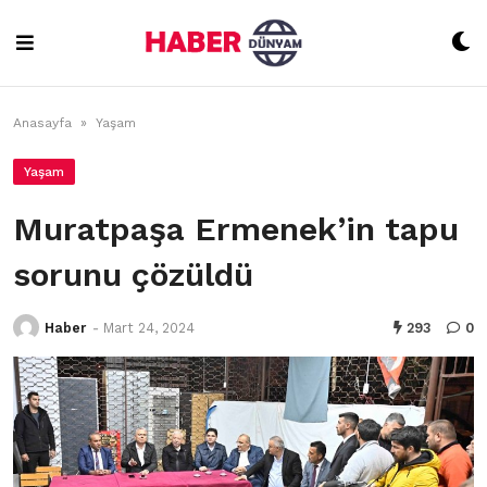
Skip
to
content
Anasayfa
»
Yaşam
Yaşam
Muratpaşa Ermenek’in tapu
sorunu çözüldü
Haber
-
Mart 24, 2024
293
0