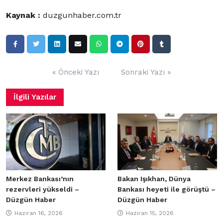
Kaynak :
duzgunhaber.com.tr
Yazı
« Önceki Yazı
Sonraki Yazı »
gezinmesi
İlgili Yazılar
Merkez Bankası’nın
Bakan Işıkhan, Dünya
rezervleri yükseldi –
Bankası heyeti ile görüştü –
Düzgün Haber
Düzgün Haber
Haziran 16, 2026
Haziran 15, 2026