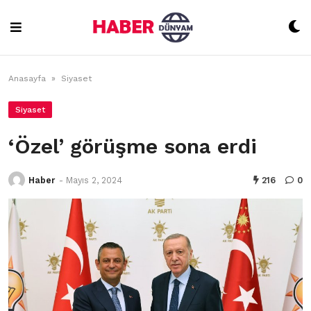
Skip
to
content
Anasayfa
»
Siyaset
Siyaset
‘Özel’ görüşme sona erdi
Haber
-
Mayıs 2, 2024
216
0