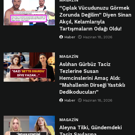
MAGAZIN
“Çıplak Vücudunuzu Görmek
Zorunda Değilim” Diyen Sinan
Akçıl, Kelamlarıyla
Tartışmaların Odağı Oldu!
Haber
Haziran 18, 2026
MAGAZIN
Aslıhan Gürbüz Taciz
Tezlerine Susan
Hemcinslerini Amaç Aldı:
“Mahallenin Dirseği Yastıklı
Dedikoducuları”
Haber
Haziran 18, 2026
MAGAZIN
Aleyna Tilki, Gündemdeki
Taciz Savlarına