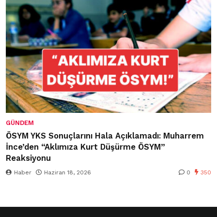
GÜNDEM
ÖSYM YKS Sonuçlarını Hala Açıklamadı: Muharrem
İnce’den “Aklımıza Kurt Düşürme ÖSYM”
Reaksiyonu
Haber
Haziran 18, 2026
0
350