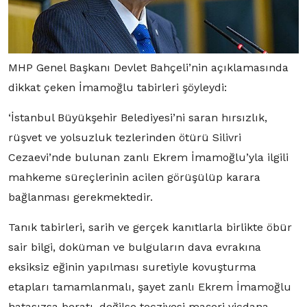
MHP Genel Başkanı Devlet Bahçeli’nin açıklamasında
dikkat çeken İmamoğlu tabirleri şöyleydi:
‘İstanbul Büyükşehir Belediyesi’ni saran hırsızlık,
rüşvet ve yolsuzluk tezlerinden ötürü Silivri
Cezaevi’nde bulunan zanlı Ekrem İmamoğlu’yla ilgili
mahkeme süreçlerinin acilen görüşülüp karara
bağlanması gerekmektedir.
Tanık tabirleri, sarih ve gerçek kanıtlarla birlikte öbür
sair bilgi, doküman ve bulguların dava evrakına
eksiksiz eğinin yapılması suretiyle kovuşturma
etapları tamamlanmalı, şayet zanlı Ekrem İmamoğlu
hatasızsa beratı, değilse tecziyesi maşeri vicdana