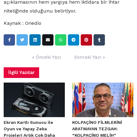
açıklamasının hem yargıya hem iktidara bir ihtar
niteliğinde olduğunu belirtiyor.
Kaynak : Onedio
Yazı
« Önceki Yazı
Sonraki Yazı »
gezinmesi
İlgili Yazılar
Ekran Kartlı Sunucu ile
KOLPAÇİNO FİLMLERİNİ
Oyun ve Yapay Zeka
ARATMAYAN TEZGAH:
Projeleri Artık Çok Daha
“KOLPAÇİNO MELİH”