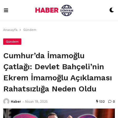
Skip
to
content
Anasayfa
»
Gündem
Gündem
Cumhur’da İmamoğlu
Çatlağı: Devlet Bahçeli’nin
Ekrem İmamoğlu Açıklaması
Rahatsızlığa Neden Oldu
Haber
-
Nisan 19, 2025
132
0