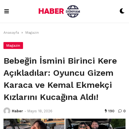
Skip
to
content
Anasayfa
»
Magazin
Magazin
Bebeğin İsmini Birinci Kere
Açıkladılar: Oyuncu Gizem
Karaca ve Kemal Ekmekçi
Kızlarını Kucağına Aldı!
Haber
-
Mayıs 18, 2026
190
0