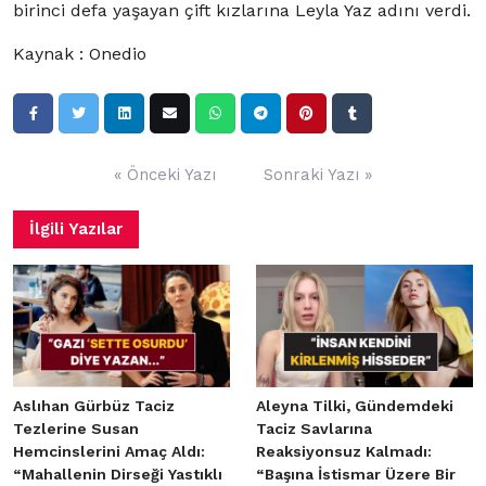
birinci defa yaşayan çift kızlarına Leyla Yaz adını verdi.
Kaynak : Onedio
Yazı
« Önceki Yazı
Sonraki Yazı »
gezinmesi
İlgili Yazılar
Aslıhan Gürbüz Taciz
Aleyna Tilki, Gündemdeki
Tezlerine Susan
Taciz Savlarına
Hemcinslerini Amaç Aldı:
Reaksiyonsuz Kalmadı:
“Mahallenin Dirseği Yastıklı
“Başına İstismar Üzere Bir