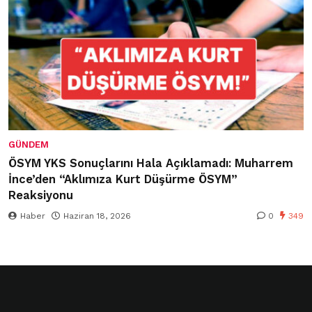
GÜNDEM
ÖSYM YKS Sonuçlarını Hala Açıklamadı: Muharrem
İnce’den “Aklımıza Kurt Düşürme ÖSYM”
Reaksiyonu
Haber
Haziran 18, 2026
0
349