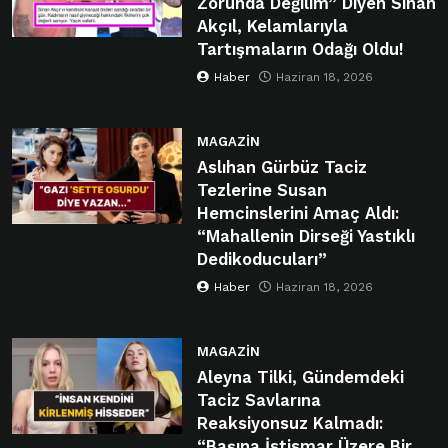
Zorunda Değilim” Diyen Sinan
Akçıl, Kelamlarıyla
Tartışmaların Odağı Oldu!
Haber
Haziran 18, 2026
MAGAZIN
Aslıhan Gürbüz Taciz
Tezlerine Susan
Hemcinslerini Amaç Aldı:
“Mahallenin Dirseği Yastıklı
Dedikoducuları”
Haber
Haziran 18, 2026
MAGAZIN
Aleyna Tilki, Gündemdeki
Taciz Savlarına
Reaksiyonsuz Kalmadı:
“Başına İstismar Üzere Bir