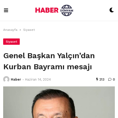
Skip
to
content
Anasayfa
»
Siyaset
Siyaset
Genel Başkan Yalçın’dan
Kurban Bayramı mesajı
Haber
-
Haziran 14, 2024
213
0