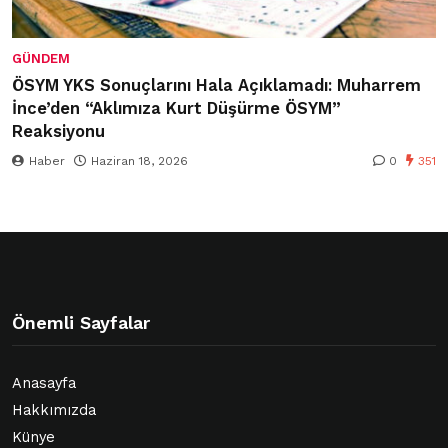
GÜNDEM
ÖSYM YKS Sonuçlarını Hala Açıklamadı: Muharrem
İnce’den “Aklımıza Kurt Düşürme ÖSYM”
Reaksiyonu
Haber
Haziran 18, 2026
0
351
Önemli Sayfalar
Anasayfa
Hakkımızda
Künye