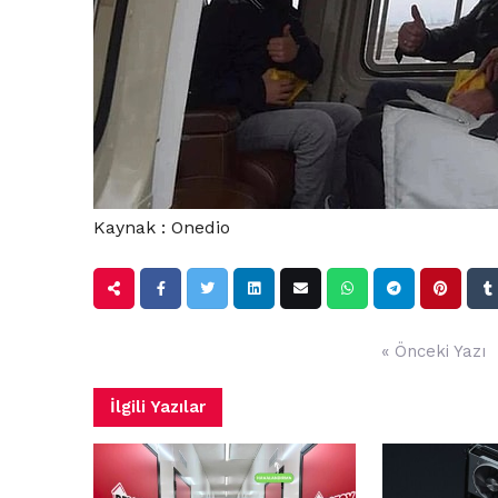
Kaynak : Onedio
Yazı
« Önceki Yazı
gezinmesi
İlgili Yazılar