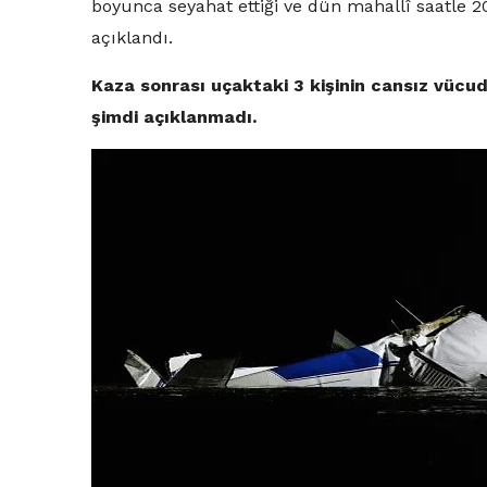
boyunca seyahat ettiği ve dün mahallî saatle 2
açıklandı.
Kaza sonrası uçaktaki 3 kişinin cansız vücudun
şimdi açıklanmadı.