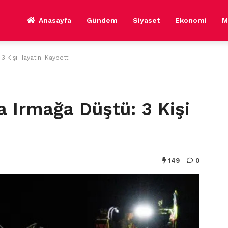
Anasayfa
Gündem
Siyaset
Ekonomi
M
 Kişi Hayatını Kaybetti
 Irmağa Düştü: 3 Kişi
149
0