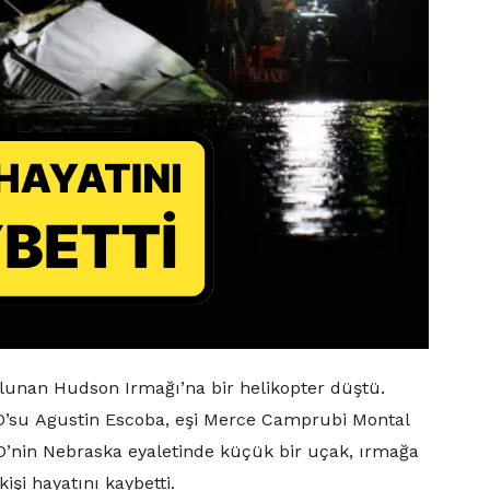
lunan Hudson Irmağı’na bir helikopter düştü.
O’su Agustin Escoba, eşi Merce Camprubi Montal
ABD’nin Nebraska eyaletinde küçük bir uçak, ırmağa
işi hayatını kaybetti.