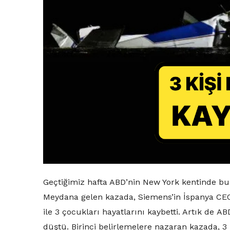
Geçtiğimiz hafta ABD’nin New York kentinde bu
Meydana gelen kazada, Siemens’in İspanya CE
ile 3 çocukları hayatlarını kaybetti. Artık de 
düştü. Birinci belirlemelere nazaran kazada, 3 k