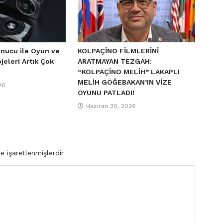
unucu ile Oyun ve
KOLPAÇİNO FİLMLERİNİ
jeleri Artık Çok
ARATMAYAN TEZGAH:
“KOLPAÇİNO MELİH” LAKAPLI
MELİH GÖĞEBAKAN’IN VİZE
26
OYUNU PATLADI!
Haziran 30, 2026
le işaretlenmişlerdir